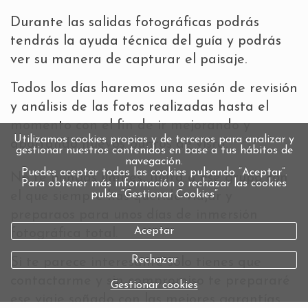
Durante las salidas fotográficas podrás
tendrás la ayuda técnica del guía y podrás
ver su manera de capturar el paisaje.
Todos los días haremos una sesión de revisión
y análisis de las fotos realizadas hasta el
momento con el fin de ir mejorando y
Utilizamos cookies propias y de terceros para analizar y
aportando nuevos puntos de vista.
gestionar nuestros contenidos en base a tus hábitos de
navegación.
Puedes aceptar todas las cookies pulsando “Aceptar”.
No te pongas límites. Junta a ese grupo con
Para obtener más información o rechazar las cookies
pulsa “Gestionar Cookies“
el que siempre has querido viajar y
preparaos para unos días de inmersión
Aceptar
fotográfica total.
Rechazar
Si te parece interesante sólo tienes que
contactarme y sin compromiso te prepararé
Gestionar cookies
ese viaje soñado con las mejores garantías.